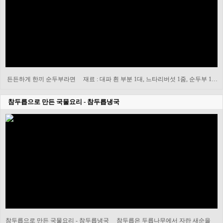
든든하게 한끼 순두부라면 재료 : 대파 흰 부분 1대, 느타리버섯 1줌, 순두부 1…
참두릅으로 만든 국물요리 - 참두릅냉국
참두릅으로 만든 국물요리 - 참두릅냉국 참두릅은 두릅나무에서 자란 새순을